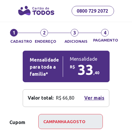
0800 729 2072
1
2
3
4
PAGAMENTO
CADASTRO
ENDEREÇO
ADICIONAIS
Mensalidade
Mensalidade
33
para toda a
R$
,
40
família*
Valor total:
R$ 66,80
Ver mais
Cupom